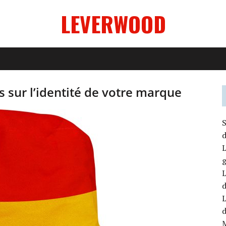
LEVERWOOD
 sur l’identité de votre marque
S
d
L
g
L
d
L
M